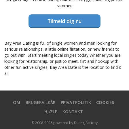
rammer.
Tilmeld dig nu
Bay Area Dating is full of single women and men looking for
serious relationships, a little online flirtation, or new friends to
go out with. Start meeting local singles today Whether you are
looking for relationship, or just to meet, flirt and hookup with
other fun active singles, Bay Area Date is the location to find it
all.
OM
BRUGERVILKÅR
PRIVATPOLITIK
COOKIES
HJÆLP
KONTAKT
© 2008-2026
powered by Dating Factory