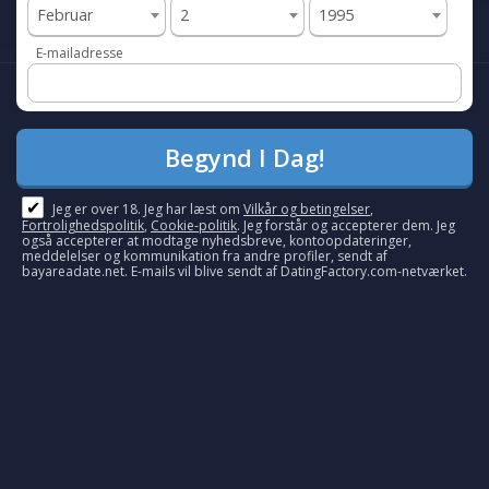
Februar
2
1995
E-mailadresse
✔
Jeg er over 18. Jeg har læst om
Vilkår og betingelser
,
Fortrolighedspolitik
,
Cookie-politik
. Jeg forstår og accepterer dem. Jeg
også accepterer at modtage nyhedsbreve, kontoopdateringer,
meddelelser og kommunikation fra andre profiler, sendt af
bayareadate.net. E-mails vil blive sendt af DatingFactory.com-netværket.