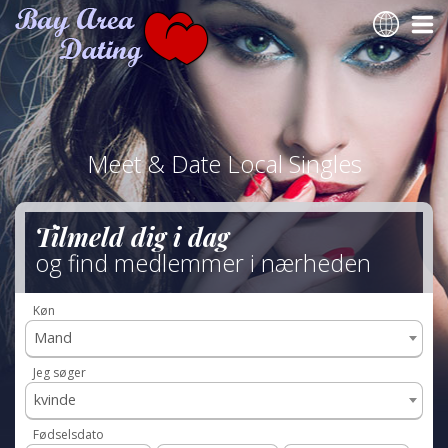
Meet & Date Local Singles
Tilmeld dig i dag
og find medlemmer i nærheden
Køn
Mand
Jeg søger
kvinde
Fødselsdato